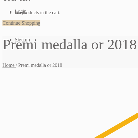
Login
No products in the cart.
Continue Shopping
Premi medalla or 2018
Sign up
Home
/
Premi medalla or 2018