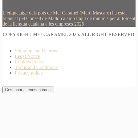
L’etiquetatge dels pots de Mel Caramel (Martí Mascaró) ha estat
finançat pel Consell de Mallorca amb l’ajut de minimis per al foment
de la llengua catalana a les empreses 2025
COPYRIGHT MELCARAMEL 2025. ALL RIGHT RESERVED.
Shipping and Returns
Legal Notice
Cookies Policy
Terms and Conditions
Privacy policy
Gestionar el consentiment
Join Waitlist
I will inform you when this product arrives in stock.
Just leave your valid email address below
Email
Quantity
We won't share your address with
anybody else.
Email me when available