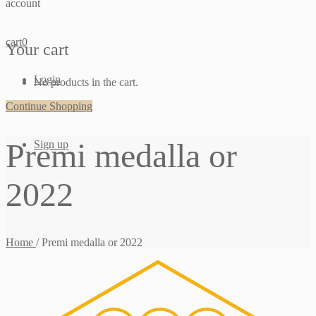
account
cart
0
Your cart
Login
No products in the cart.
Continue Shopping
Premi medalla or
Sign up
2022
Home
/
Premi medalla or 2022