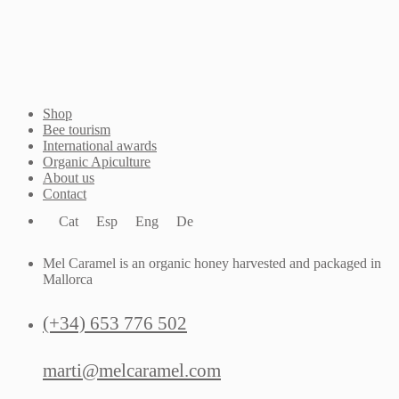
Shop
Bee tourism
International awards
Organic Apiculture
About us
Contact
Cat
Esp
Eng
De
Mel Caramel is an organic honey harvested and packaged in
Mallorca
(+34) 653 776 502
marti@melcaramel.com