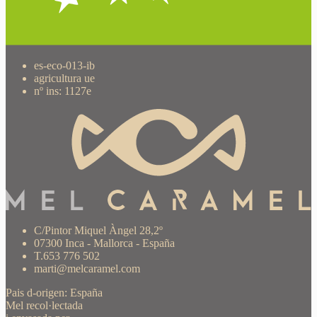
es-eco-013-ib
agricultura ue
nº ins: 1127e
C/Pintor Miquel Àngel 28,2º
07300 Inca - Mallorca - España
T.653 776 502
marti@melcaramel.com
Pais d-origen: España
Mel recol·lectada