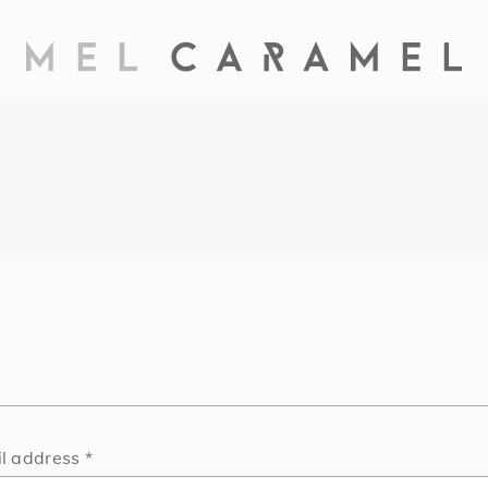
Required
l address
*