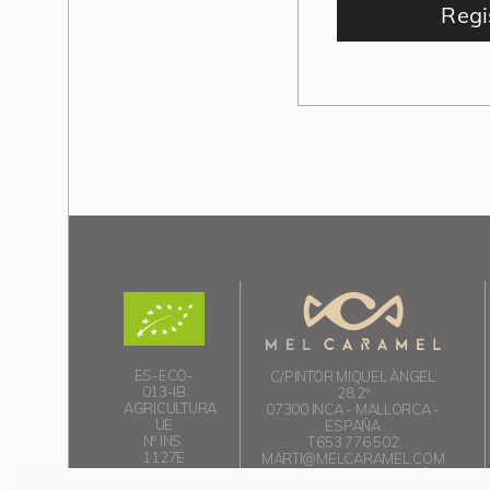
Regi
ES-ECO-
C/PINTOR MIQUEL ÀNGEL
013-IB
28,2º
AGRICULTURA
07300 INCA - MALLORCA -
UE
ESPAÑA
Nº INS:
T.653 776 502
1127E
MARTI@MELCARAMEL.COM
PAIS D-ORIGEN: ESPAÑA