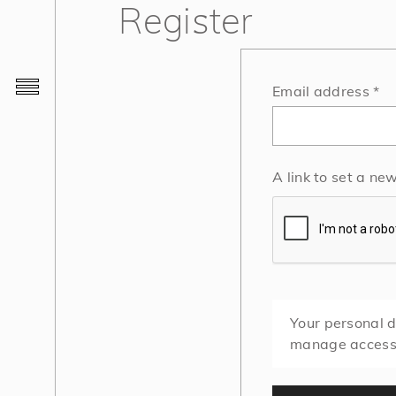
Register
Re
Email address
*
A link to set a ne
Your personal d
manage access 