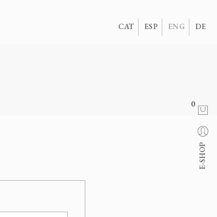
CAT
ESP
ENG
DE
0
E-SHOP