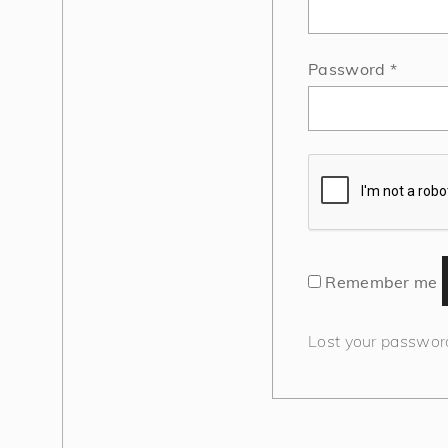
Requi
Password
*
Remember me
Lost your passwor