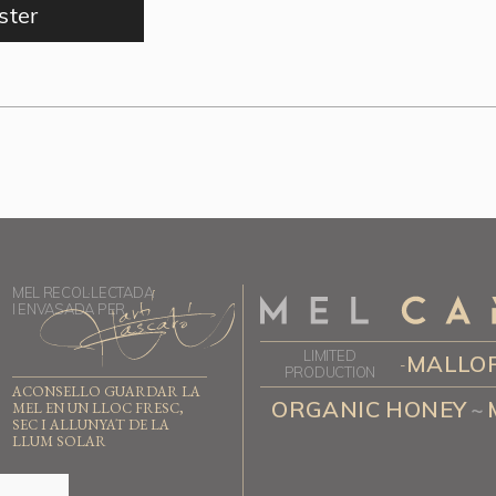
ster
MEL RECOL·LECTADA
I ENVASADA PER
LIMITED
MALLO
-
PRODUCTION
ACONSELLO GUARDAR LA
ORGANIC HONEY
~
MEL EN UN LLOC FRESC,
SEC I ALLUNYAT DE LA
LLUM SOLAR