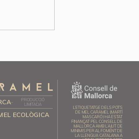
PRODUCCIÓ
RCA
-
LIMITADA
L’ETIQUETATGE DELS POTS
DE MEL CARAMEL (MARTÍ
MEL ECOLÒGICA
MASCARÓ) HA ESTAT
FINANÇAT PEL CONSELL DE
MALLORCA AMB L’AJUT DE
MINIMIS PER AL FOMENT DE
LA LLENGUA CATALANA A