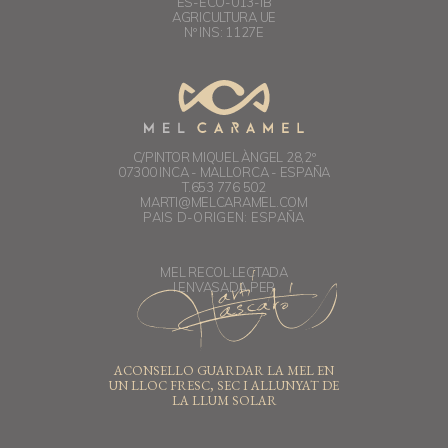
ES-ECO-013-IB
AGRICULTURA UE
Nº INS: 1127E
C/PINTOR MIQUEL ÀNGEL 28,2º
07300 INCA - MALLORCA - ESPAÑA
T.653 776 502
MARTI@MELCARAMEL.COM
PAIS D-ORIGEN: ESPAÑA
MEL RECOL·LECTADA
I ENVASADA PER
ACONSELLO GUARDAR LA MEL EN
UN LLOC FRESC, SEC I ALLUNYAT DE
LA LLUM SOLAR