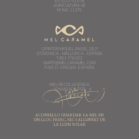
ES-ECO-013-IB
AGRICULTURA UE
Nº INS: 1127E
C/PINTOR MIQUEL ÀNGEL 28,2º
07300 INCA - MALLORCA - ESPAÑA
T.653 776 502
MARTI@MELCARAMEL.COM
PAIS D-ORIGEN: ESPAÑA
MEL RECOL·LECTADA
I ENVASADA PER
ACONSELLO GUARDAR LA MEL EN
UN LLOC FRESC, SEC I ALLUNYAT DE
LA LLUM SOLAR