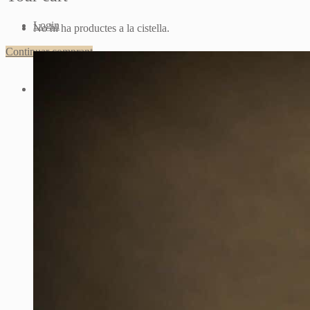
Login
No hi ha productes a la cistella.
Continuar comprant
Sign up